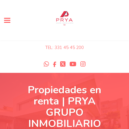
Toggle navigation
TEL: 331 45 45 200
Propiedades en
renta | PRYA
GRUPO
INMOBILIARIO