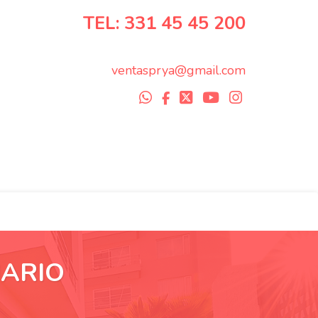
TEL: 331 45 45 200
ventasprya@gmail.com
IARIO