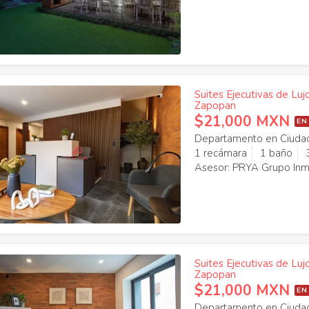
Suites Ejecutivas de Luj
Zapopan
$21,000 MXN
EN
Departamento en Ciudad
1 recámara
1 baño
Asesor: PRYA Grupo Inmo
Suites Ejecutivas de Luj
Zapopan
$21,000 MXN
EN
Departamento en Ciudad