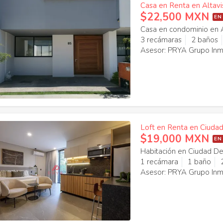
Casa en Renta en Altav
$22,500 MXN
EN
Casa en condominio en A
3 recámaras
2 baños
Asesor: PRYA Grupo Inmo
Loft en Renta en Ciudad
$19,000 MXN
EN
Habitación en Ciudad De
1 recámara
1 baño
Asesor: PRYA Grupo Inmo