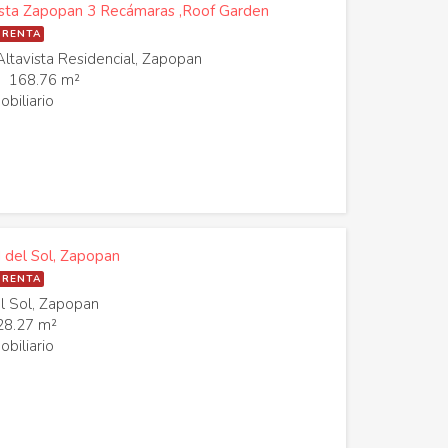
ista Zapopan 3 Recámaras ,Roof Garden
 RENTA
ltavista Residencial, Zapopan
168.76 m²
biliario
 del Sol, Zapopan
 RENTA
l Sol, Zapopan
28.27 m²
biliario