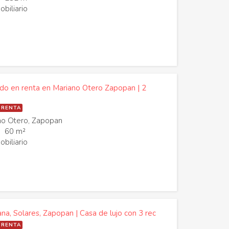
biliario
 en renta en Mariano Otero Zapopan | 2
 RENTA
no Otero, Zapopan
60 m²
biliario
ana, Solares, Zapopan | Casa de lujo con 3 rec
 RENTA