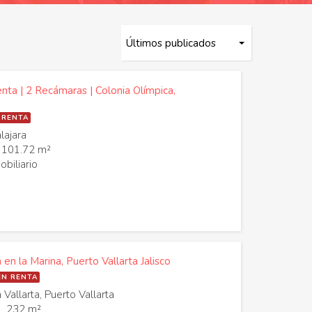
a | 2 Recámaras | Colonia Olímpica,
 RENTA
lajara
101.72 m²
biliario
n la Marina, Puerto Vallarta Jalisco
EN RENTA
allarta, Puerto Vallarta
232 m²