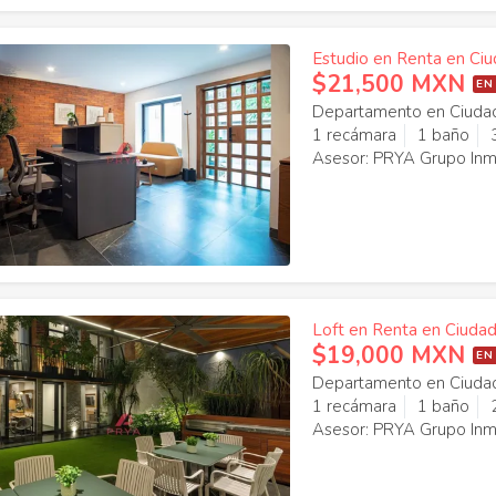
Estudio en Renta en Ciu
$21,500 MXN
EN
Departamento en Ciudad
1 recámara
1 baño
Asesor: PRYA Grupo Inmo
Loft en Renta en Ciudad
$19,000 MXN
EN
Departamento en Ciudad
1 recámara
1 baño
Asesor: PRYA Grupo Inmo