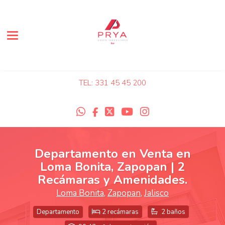
Toggle navigation
TEL: 331 45 45 200
Departamento en Venta en
Loma Bonita, Zapopan | 2
Recámaras y Amenidades.
Loma Bonita
,
Zapopan
,
Jalisco
Departamento
2 recámaras
2 baños