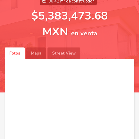
90.42 m² de construcción
$5,383,473.68
MXN
en venta
Fotos
Mapa
Street View