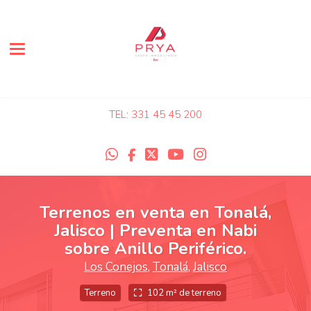
Toggle navigation
TEL: 331 45 45 200
Terrenos en venta en Tonalá,
Jalisco | Preventa en Nabi
sobre Anillo Periférico.
Los Conejos
,
Tonalá
,
Jalisco
Terreno
102 m² de terreno