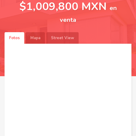
$1,009,800 MXN
en
venta
Fotos
Mapa
Street View