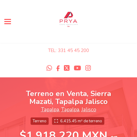
Toggle navigation
TEL: 331 45 45 200
Terreno en Venta, Sierra
Mazati, Tapalpa Jalisco
Tapalpa
,
Tapalpa
,
Jalisco
Terreno
6,415.45 m² de terreno
$1,918,220 MXN