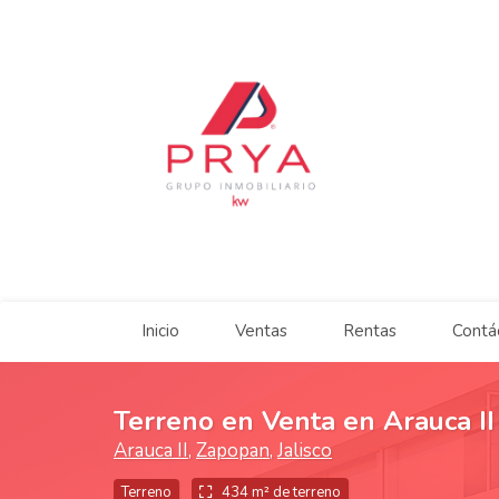
Inicio
Ventas
Rentas
Contá
Terreno en Venta en Arauca II
Arauca II
,
Zapopan
,
Jalisco
Terreno
434 m² de terreno