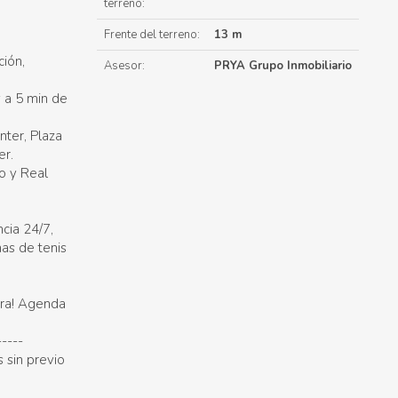
terreno:
Frente del terreno:
13 m
ción,
Asesor:
PRYA Grupo Inmobiliario
 a 5 min de
nter, Plaza
r.
o y Real
ncia 24/7,
has de tenis
ura! Agenda
-----
 sin previo