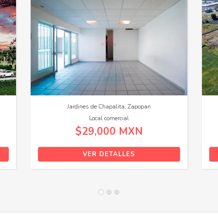
de Zula, Ocotlán
Puerto Morelos, Puerto Morelos
o industrial
Terreno
1,386 MXN
$2,442,977 MXN
DETALLES
VER DETALLES