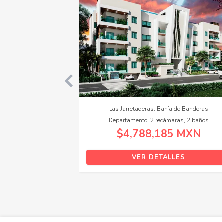
Jardines de Chapalita, Zapopan
San Martín 
Local comercial
Terren
$29,000 MXN
$97,69
VER DETALLES
VER 