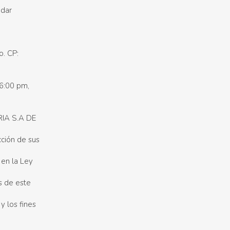
ndar
o. CP:
 6:00 pm,
IA S.A DE
cción de sus
 en la Ley
s de este
y los fines