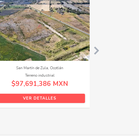
Lomas de Montechelo (El Pedregal), Zapopan
Casa
$4,518,000 MXN
VER DETALLES