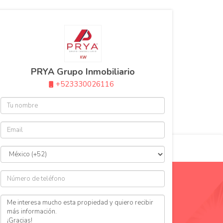
TEL: 331 45 45 200
ventasprya@gmail.com
PRYA Grupo Inmobiliario
+523330026116
$9,982,000 MXN
en
enta