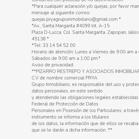
*Para cualquier aclaración y/o quejas, por favor ma
mensaje al siguiente correo:
quejas.pryagrupoinmobiliario@gmail.com *
*Av., Santa Margarita #4099 Int. A-15
Plaza D-Lucca, Col. Santa Margarita, Zapopan, Jalisc
45138 *
*Tel: 33 14 54 52 00
Horario de atención: Lunes a Viernes de 9:00 am a
Sábados de 9:00 am a 1:00 pm.*
Aviso de privacidad:
**PIZARRO RESTREPO Y ASOCIADOS INMOBILIAR
C.V de nombre comercial PRYA
Grupo Inmobiliario, es responsable del uso y prote
datos personales, en este sentido
y atendiendo las obligaciones legales establecidas
Federal de Protección de Datos
Personales en Posesión de los Particulares, a travé
instrumento se informa a los titulares
de los datos, la información que de ellos se recaba 
que se le darán a dicha información...**