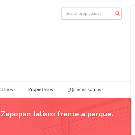
ctanos
Propietarios
¿Quiénes somos?
 Zapopan Jalisco frente a parque.
v