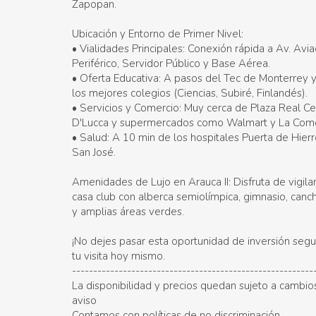
Zapopan.
Ubicación y Entorno de Primer Nivel:
• Vialidades Principales: Conexión rápida a Av. Avia
Periférico, Servidor Público y Base Aérea.
• Oferta Educativa: A pasos del Tec de Monterrey y
los mejores colegios (Ciencias, Subiré, Finlandés).
• Servicios y Comercio: Muy cerca de Plaza Real Ce
D'Lucca y supermercados como Walmart y La Come
• Salud: A 10 min de los hospitales Puerta de Hierr
San José.
Amenidades de Lujo en Arauca II: Disfruta de vigila
casa club con alberca semiolímpica, gimnasio, canc
y amplias áreas verdes.
¡No dejes pasar esta oportunidad de inversión seg
tu visita hoy mismo.
---------------------------------------------------------
La disponibilidad y precios quedan sujeto a cambios
aviso
Contamos con políticas de no discriminación