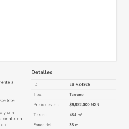
Detalles
rente a
ID:
EB-VZ4925
Tipo:
Terreno
ste lote
Precio de venta:
$9,982,000 MXN
d y una
Terreno:
434 m²
namiento. en
 en
Fondo del
33 m