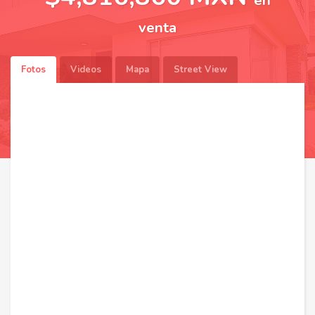
en
venta
Fotos
Videos
Mapa
Street View