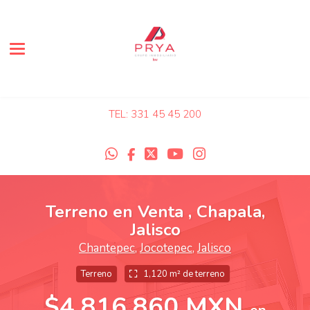
Toggle navigation
TEL: 331 45 45 200
Terreno en Venta , Chapala,
Jalisco
Chantepec
,
Jocotepec
,
Jalisco
Terreno
1,120 m² de terreno
$4,816,860 MXN