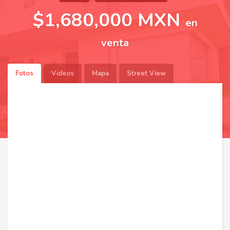
$1,680,000 MXN
en
venta
Fotos
Videos
Mapa
Street View