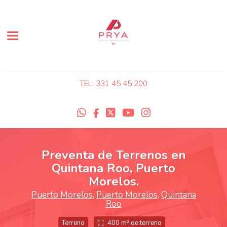
Toggle navigation
TEL: 331 45 45 200
Preventa de Terrenos en
Quintana Roo, Puerto
Morelos.
Puerto Morelos
,
Puerto Morelos
,
Quintana
Roo
Terreno
400 m² de terreno