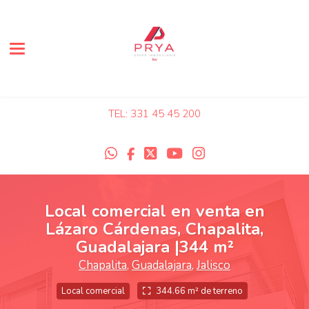
Toggle navigation
TEL: 331 45 45 200
Local comercial en venta en
Lázaro Cárdenas, Chapalita,
Guadalajara |344 m²
Chapalita
,
Guadalajara
,
Jalisco
Local comercial
344.66 m² de terreno