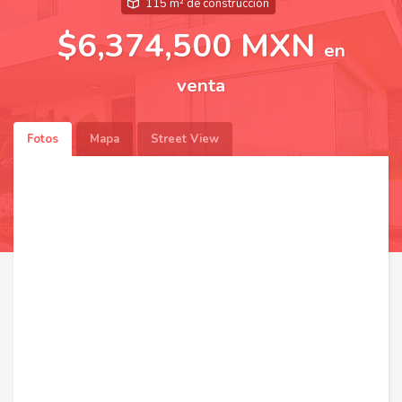
115 m² de construcción
$6,374,500 MXN
en
venta
Fotos
Mapa
Street View