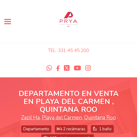
Toggle navigation
TEL: 331 45 45 200
DEPARTAMENTO EN VENTA
EN PLAYA DEL CARMEN ,
QUINTANA ROO
Zazil Ha
,
Playa del Carmen
,
Quintana Roo
Departamento
2 recámaras
1 baño