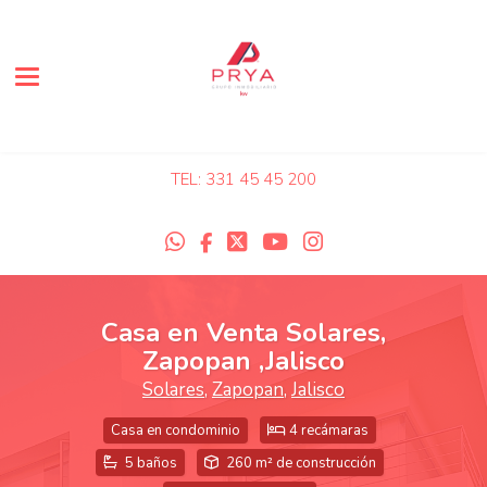
Toggle navigation
TEL: 331 45 45 200
Casa en Venta Solares,
Zapopan ,Jalisco
Solares
,
Zapopan
,
Jalisco
Casa en condominio
4 recámaras
5 baños
260 m² de construcción