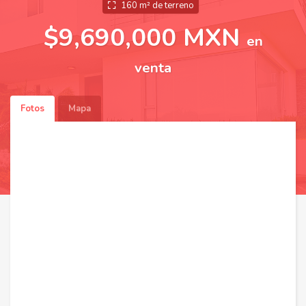
160 m² de terreno
$9,690,000 MXN
en
venta
Fotos
Mapa