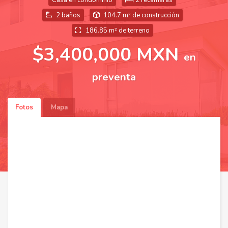
Casa en condominio
2 recámaras
2 baños
104.7 m² de construcción
186.85 m² de terreno
$3,400,000 MXN
en
preventa
Fotos
Mapa