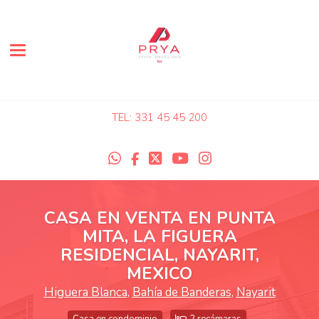
Toggle navigation
TEL: 331 45 45 200
CASA EN VENTA EN PUNTA
MITA, LA FIGUERA
RESIDENCIAL, NAYARIT,
MEXICO
Higuera Blanca
,
Bahía de Banderas
,
Nayarit