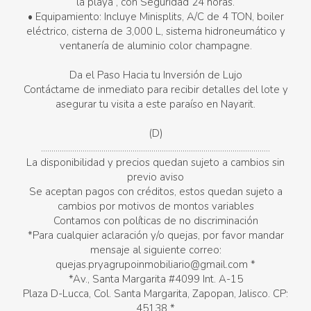
la playa , con Seguridad 24 horas.
• Equipamiento: Incluye Minisplits, A/C de 4 TON, boiler
eléctrico, cisterna de 3,000 L, sistema hidroneumático y
ventanería de aluminio color champagne.
Da el Paso Hacia tu Inversión de Lujo
Contáctame de inmediato para recibir detalles del lote y
asegurar tu visita a este paraíso en Nayarit.
(D)
..............................................................................................................
La disponibilidad y precios quedan sujeto a cambios sin
previo aviso
Se aceptan pagos con créditos, estos quedan sujeto a
cambios por motivos de montos variables
Contamos con políticas de no discriminación
*Para cualquier aclaración y/o quejas, por favor mandar
mensaje al siguiente correo:
quejas.pryagrupoinmobiliario@gmail.com *
*Av., Santa Margarita #4099 Int. A-15
Plaza D-Lucca, Col. Santa Margarita, Zapopan, Jalisco. CP:
45138 *