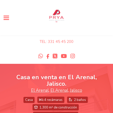
Toggle navigation
TEL: 331 45 45 200
Casa en venta en El Arenal,
Jalisco.
El Arenal
,
El Arenal
,
Jalisco
Casa
4 recámaras
2 baños
1,300 m² de construcción