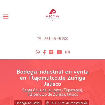
Toggle navigation
TEL: 331 45 45 200
Bodega industrial en venta
en Tlajomulco,de Zuñiga
Jalisco
Santa Cruz de la Loma (Tepetates)
,
Tlajomulco de Zúñiga
,
Jalisco
Bodega industrial
961.27 m² de construcción