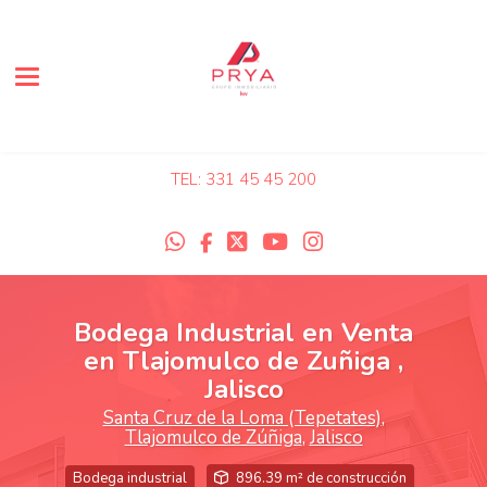
Toggle navigation
TEL: 331 45 45 200
Bodega Industrial en Venta
en Tlajomulco de Zuñiga ,
Jalisco
Santa Cruz de la Loma (Tepetates)
,
Tlajomulco de Zúñiga
,
Jalisco
Bodega industrial
896.39 m² de construcción