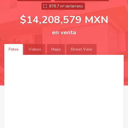
878.7 m² de terreno
$14,208,579 MXN
en venta
Fotos
Videos
Mapa
Street View