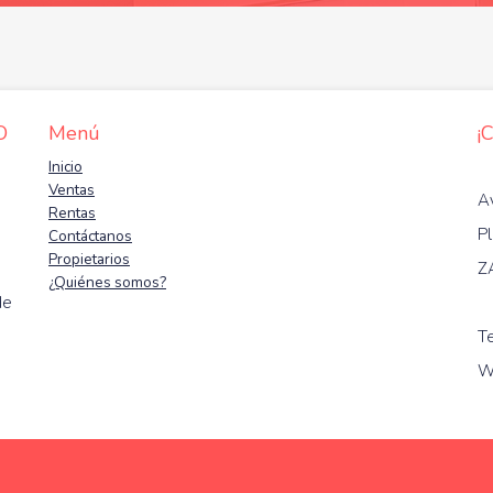
O
Menú
¡
Inicio
Ventas
A
Rentas
Pl
Contáctanos
Propietarios
Z
¿Quiénes somos?
de
T
W