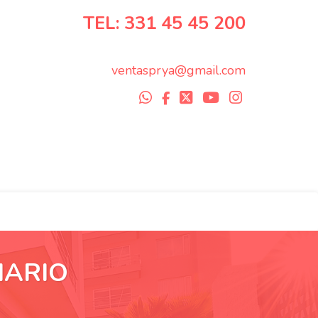
TEL: 331 45 45 200
ventasprya@gmail.com
IARIO